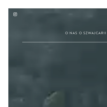
Skip
to
FACEBOOK
INSTAGRAM
main
content
O NAS
O SZWAJCARII